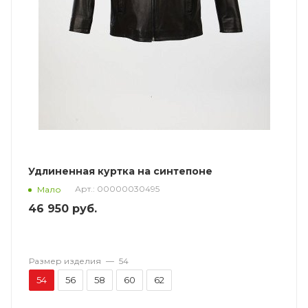
Удлиненная куртка на синтепоне
Арт.: 00000030495
Мало
46 950
руб.
Размер изделия
—
54
54
56
58
60
62