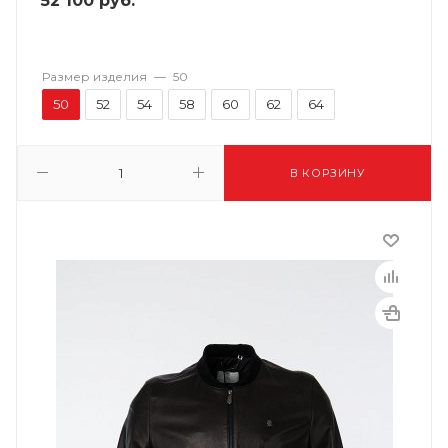
52 100
руб.
Размер изделия
—
50
50
52
54
58
60
62
64
В КОРЗИНУ