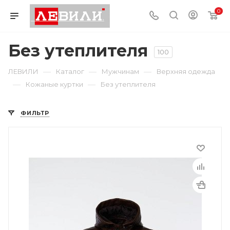
0
Без утеплителя
100
—
—
—
ЛЕВИЛИ
Каталог
Мужчинам
Верхняя одежда
—
—
Кожаные куртки
Без утеплителя
ФИЛЬТР