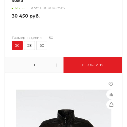
кожи
Арт.: 00000027987
Мало
30 450
руб.
Размер изделия
—
50
50
58
60
В КОРЗИНУ