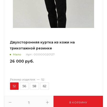
Двухсторонняя куртка из кожи на
трикотажной резинке
Арт.: 00000020127
Мало
26 000
руб.
Размер изделия
—
52
52
56
58
62
В КОРЗИНУ