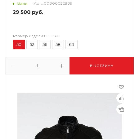
Арт.: 00000032809
Мало
29 500
руб.
Размер изделия
—
50
50
52
56
58
60
В КОРЗИНУ