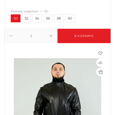
Размер изделия
—
50
50
52
54
56
58
60
В КОРЗИНУ