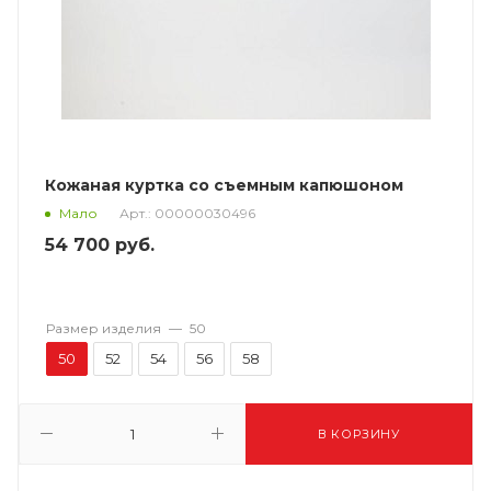
Кожаная куртка со съемным капюшоном
Арт.: 00000030496
Мало
54 700
руб.
Размер изделия
—
50
50
52
54
56
58
В КОРЗИНУ