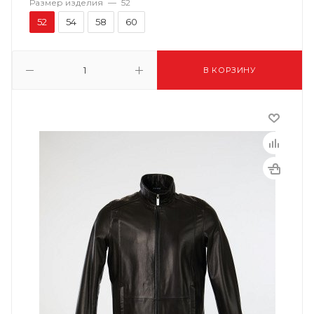
Размер изделия
—
52
52
54
58
60
В КОРЗИНУ