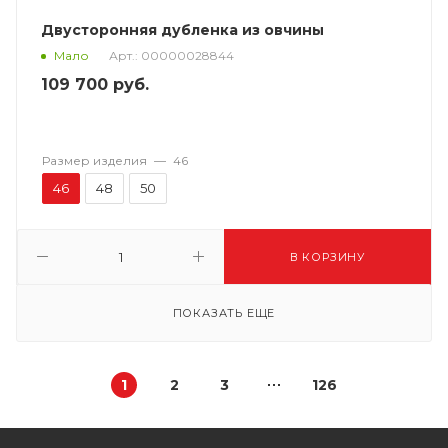
Двусторонняя дубленка из овчины
Арт.: 00000028844
Мало
109 700
руб.
Размер изделия
—
46
46
48
50
В КОРЗИНУ
ПОКАЗАТЬ ЕЩЕ
1
2
3
126