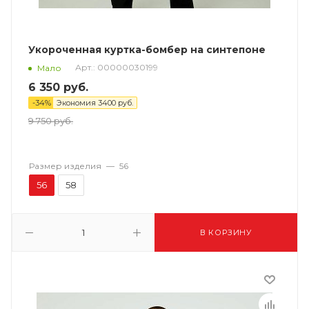
Укороченная куртка-бомбер на синтепоне
Арт.: 00000030199
Мало
6 350
руб.
-
34
%
Экономия
3400
руб.
9 750
руб.
Размер изделия
—
56
56
58
В КОРЗИНУ