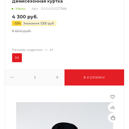
Демисезонная куртка
Арт.: 00000027388
Мало
4 300
руб.
-
55
%
Экономия
5300
руб.
9 600
руб.
Размер изделия
—
M
M
В КОРЗИНУ