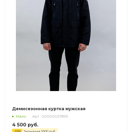
Демисезонная куртка мужская
Арт.: 00000027895
Мало
4 500
руб.
-
55
%
Экономия
5500
руб.