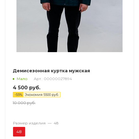
Демисезонная куртка мужская
Арт.: 00000027894
Мало
4 500
руб.
-
55
%
Экономия
5500
руб.
10 000
руб.
Размер изделия
—
48
48