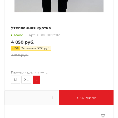
Утепленная куртка
Арт.: 00000027912
Мало
4 050
руб.
-
55
%
Экономия
5000
руб.
9 050
руб.
Размер изделия
—
L
M
XL
L
В КОРЗИНУ