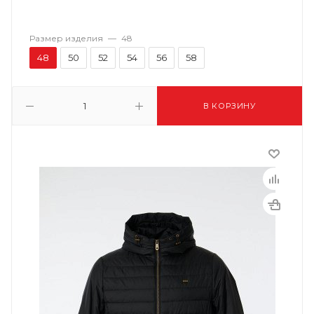
Размер изделия
—
48
48
50
52
54
56
58
В КОРЗИНУ