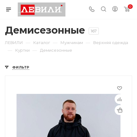
0
Демисезонные
167
—
—
—
ЛЕВИЛИ
Каталог
Мужчинам
Верхняя одежда
—
—
Куртки
Демисезонные
ФИЛЬТР