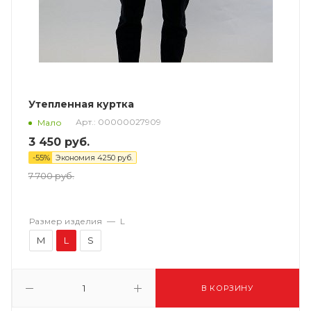
Утепленная куртка
Арт.: 00000027909
Мало
3 450
руб.
-
55
%
Экономия
4250
руб.
7 700
руб.
Размер изделия
—
L
M
L
S
В КОРЗИНУ