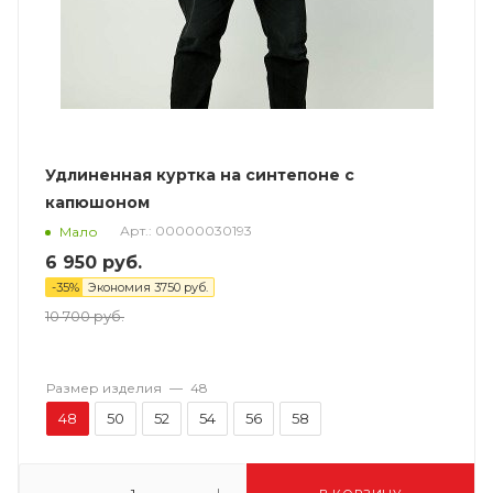
Удлиненная куртка на синтепоне с
капюшоном
Арт.: 00000030193
Мало
6 950
руб.
-
35
%
Экономия
3750
руб.
10 700
руб.
Размер изделия
—
48
48
50
52
54
56
58