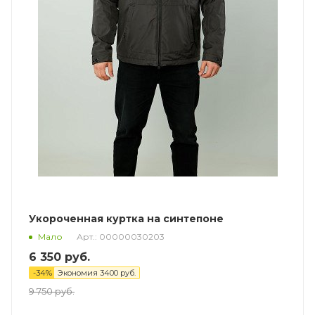
Укороченная куртка на синтепоне
Арт.: 00000030203
Мало
6 350
руб.
-
34
%
Экономия
3400
руб.
9 750
руб.