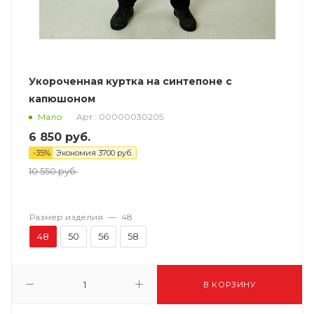
Укороченная куртка на синтепоне с
капюшоном
Арт.: 00000030205
Мало
6 850
руб.
-
35
%
Экономия
3700
руб.
10 550
руб.
Размер изделия
—
48
48
50
56
58
В КОРЗИНУ