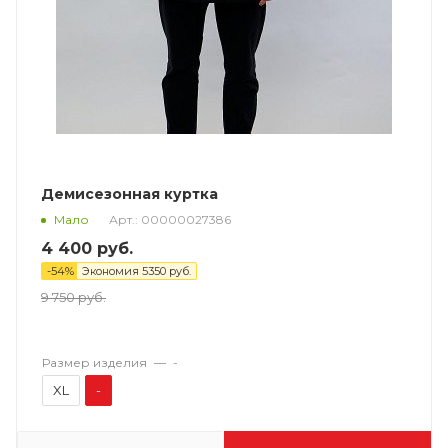
Демисезонная куртка
Арт.: 00000027386
Мало
4 400
руб.
-
54
%
Экономия
5350
руб.
9 750
руб.
Размер изделия
—
-
XL
-