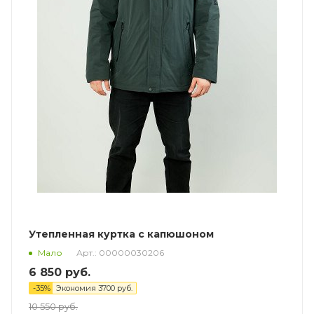
Утепленная куртка с капюшоном
Арт.: 00000030206
Мало
6 850
руб.
-
35
%
Экономия
3700
руб.
10 550
руб.