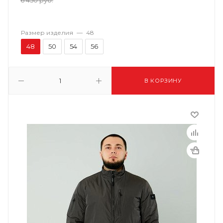
6 450
руб.
Размер изделия
—
48
48
50
54
56
В КОРЗИНУ