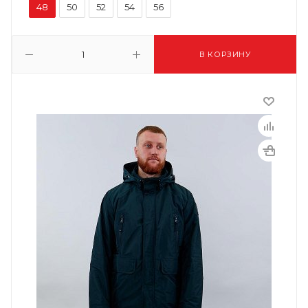
48
50
52
54
56
В КОРЗИНУ