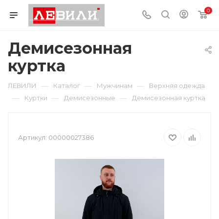
0
Демисезонная
куртка
—
—
—
ЛЕВИЛИ
Каталог
Мужчинам
Верхняя одежда
—
—
—
Куртки
Демисезонные
Демисезонная куртка
Артикул:
00000027386