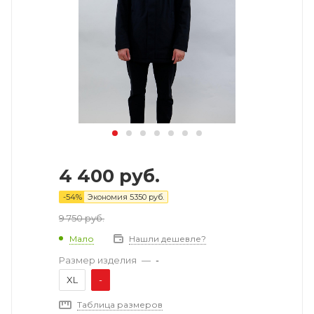
4 400
руб.
-
54
%
Экономия
5350
руб.
9 750
руб.
Мало
Нашли дешевле?
Размер изделия
—
-
XL
-
Таблица размеров