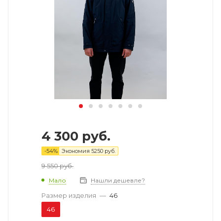
4 300
руб.
-
54
%
Экономия
5250
руб.
9 550
руб.
Мало
Нашли дешевле?
Размер изделия
—
46
46