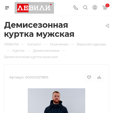
0
Демисезонная
куртка мужская
—
—
—
ЛЕВИЛИ
Каталог
Мужчинам
Верхняя одежда
—
—
—
Куртки
Демисезонные
Демисезонная куртка мужская
Артикул:
00000027893