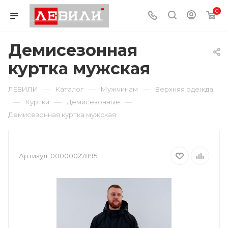
0
Демисезонная
куртка мужская
—
—
—
ЛЕВИЛИ
Каталог
Мужчинам
Верхняя одежда
—
—
—
Куртки
Демисезонные
Демисезонная куртка мужская
Артикул:
00000027895