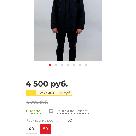
4 500
руб.
-
55
%
Экономия
5500
руб.
10 000
руб.
Мало
Нашли дешевле?
Размер изделия
—
50
48
50