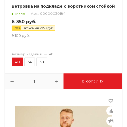
Ветровка на подкладе с воротником стойкой
Арт.: 00000030184
Мало
6 350
руб.
-
30
%
Экономия
2750
руб.
9 100
руб.
Размер изделия
—
48
48
54
58
В КОРЗИНУ