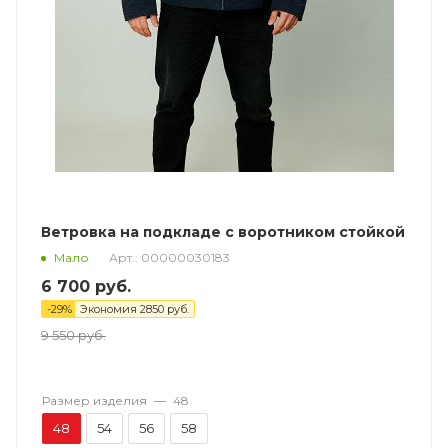
Ветровка на подкладе с воротником стойкой
Арт.: 00000030183
Мало
6 700
руб.
-
29
%
Экономия
2850
руб.
9 550
руб.
Размер изделия
—
48
48
54
56
58