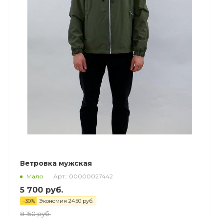
Ветровка мужская
Арт.: 00000027442
Мало
5 700
руб.
-
30
%
Экономия
2450
руб.
8 150
руб.