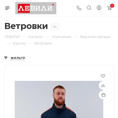
0
Ветровки
54
—
—
—
ЛЕВИЛИ
Каталог
Мужчинам
Верхняя одежда
—
—
Куртки
Ветровки
ФИЛЬТР