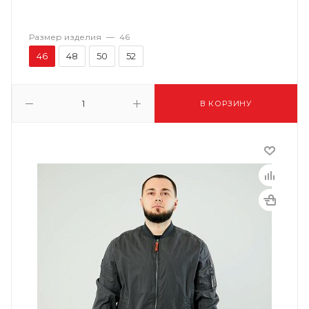
Размер изделия
—
46
46
48
50
52
В КОРЗИНУ