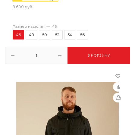
8 600
руб.
Размер изделия
—
46
46
48
50
52
54
56
В КОРЗИНУ