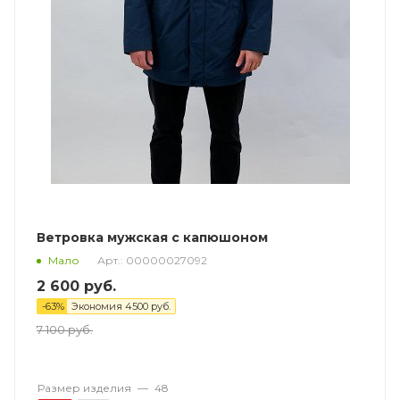
Ветровка мужская с капюшоном
Арт.: 00000027092
Мало
2 600
руб.
-
63
%
Экономия
4500
руб.
7 100
руб.
Размер изделия
—
48