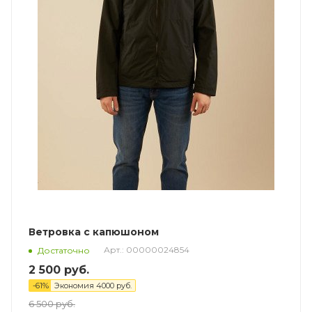
Ветровка с капюшоном
Арт.: 00000024854
Достаточно
2 500
руб.
-
61
%
Экономия
4000
руб.
6 500
руб.