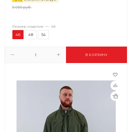
5 050
руб.
Размер изделия
—
46
46
48
54
В КОРЗИНУ