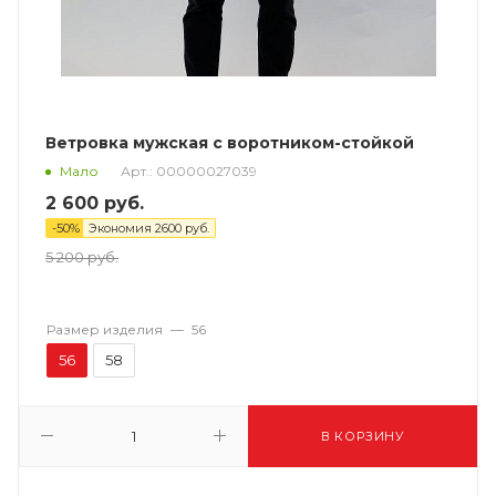
Ветровка мужская с воротником-стойкой
Арт.: 00000027039
Мало
2 600
руб.
-
50
%
Экономия
2600
руб.
5 200
руб.
Размер изделия
—
56
56
58
В КОРЗИНУ