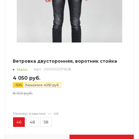
Ветровка двусторонняя, воротник стойка
Арт.: 00000017608
Мало
4 050
руб.
-
50
%
Экономия
4050
руб.
8 100
руб.
Размер изделия
—
46
46
48
58