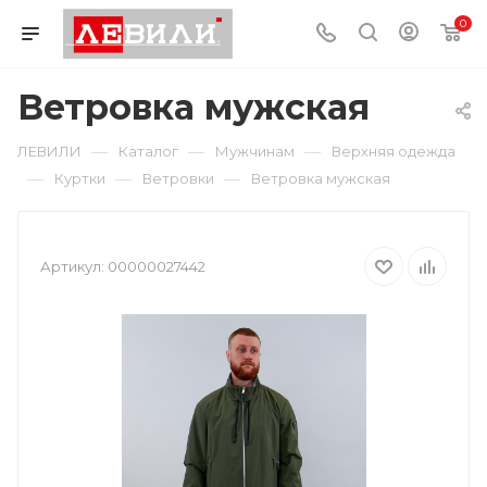
0
Ветровка мужская
—
—
—
ЛЕВИЛИ
Каталог
Мужчинам
Верхняя одежда
—
—
—
Куртки
Ветровки
Ветровка мужская
Артикул:
00000027442