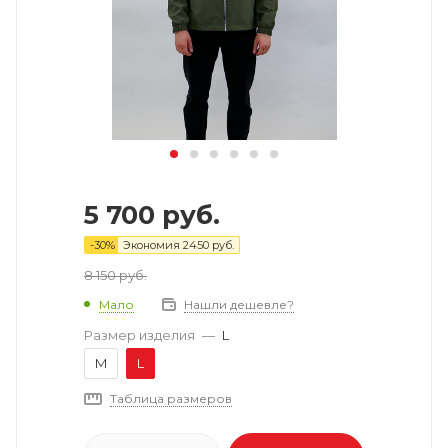
5 700
руб.
-
30
%
Экономия
2450
руб.
8 150
руб.
Мало
Нашли дешевле?
Размер изделия
—
L
M
L
Таблица размеров