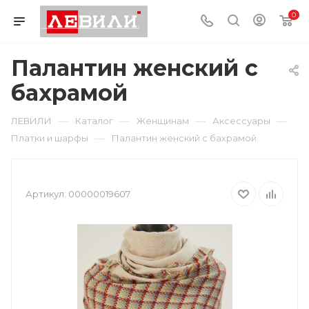
0
Палантин женский с
бахрамой
—
—
—
—
ЛЕВИЛИ
Каталог
Женщинам
Аксессуары
—
Платки и шарфы
Палантин женский с бахрамой
Артикул:
00000019607