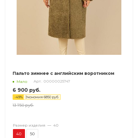
Пальто зимнее с английским воротником
Арт.: 00000025747
Мало
6 900
руб.
-
49
%
Экономия
6850
руб.
13 750
руб.
Размер изделия
—
40
40
50