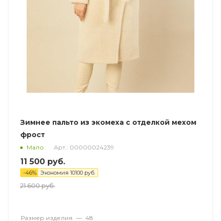
Зимнее пальто из экомеха с отделкой мехом
фрост
Арт.: 00000024239
Мало
11 500
руб.
-
46
%
Экономия
10100
руб.
21 600
руб.
Размер изделия
—
48