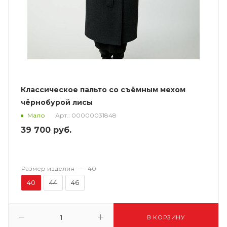
Классическое пальто со съёмным мехом
чёрнобурой лисы
Арт.: 00000031848
Мало
39 700
руб.
Размер изделия
—
40
40
44
46
В КОРЗИНУ