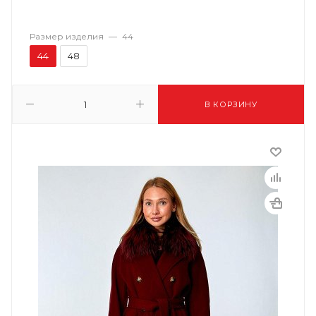
Размер изделия
—
44
44
48
В КОРЗИНУ