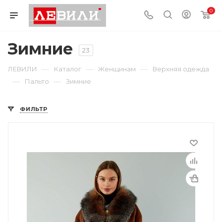
0
Зимние
23
—
—
—
ЛЕВИЛИ
Каталог
Женщинам
Верхняя одежда
—
—
Пальто
Зимние
ФИЛЬТР