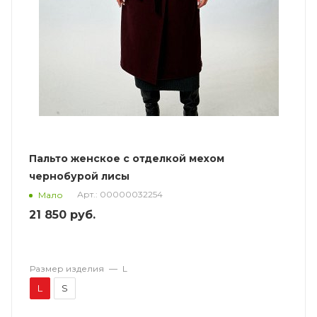
Пальто женское с отделкой мехом
чернобурой лисы
Арт.: 00000032254
Мало
21 850
руб.
Размер изделия
—
L
L
S