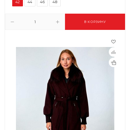
42
44
46
48
В КОРЗИНУ