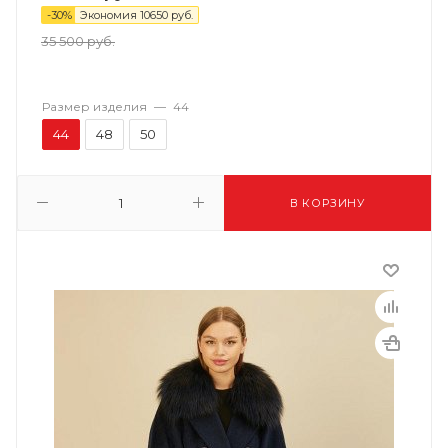
-
30
%
Экономия
10650
руб.
35 500
руб.
Размер изделия
—
44
44
48
50
В КОРЗИНУ