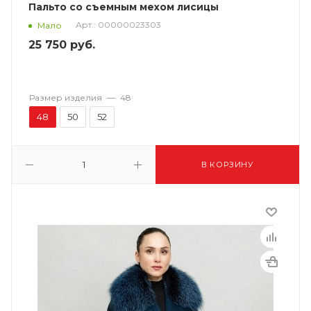
Пальто со съемным мехом лисицы
Арт.: 00000023303
Мало
25 750
руб.
Размер изделия
—
48
48
50
52
В КОРЗИНУ