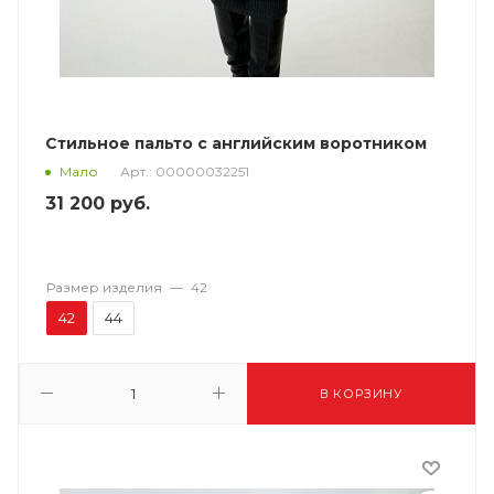
Стильное пальто с английским воротником
Арт.: 00000032251
Мало
31 200
руб.
Размер изделия
—
42
42
44
В КОРЗИНУ