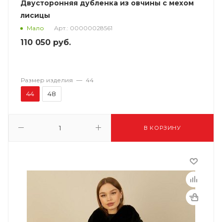
Двусторонняя дубленка из овчины с мехом
лисицы
Арт.: 00000028561
Мало
110 050
руб.
Размер изделия
—
44
44
48
В КОРЗИНУ