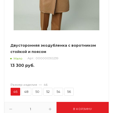
Двусторонняя экодубленка с воротником
стойкой и поясом
Арт.: 00000030239
Мало
13 300
руб.
Размер изделия
—
46
46
48
50
52
54
56
В КОРЗИНУ