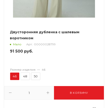
Двусторонняя дубленка с шалевым
воротником
Арт.: 00000028799
Мало
91 500
руб.
Размер изделия
—
46
46
48
50
В КОРЗИНУ