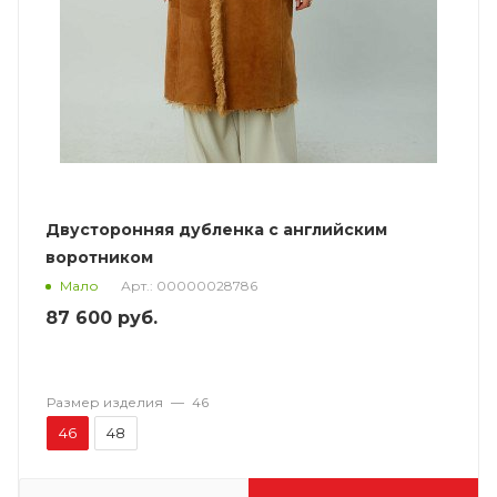
Двусторонняя дубленка с английским
воротником
Арт.: 00000028786
Мало
87 600
руб.
Размер изделия
—
46
46
48