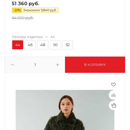
51 360
руб.
-
20
%
Экономия
12840
руб.
64 200
руб.
Размер изделия
—
44
44
46
48
50
52
В КОРЗИНУ