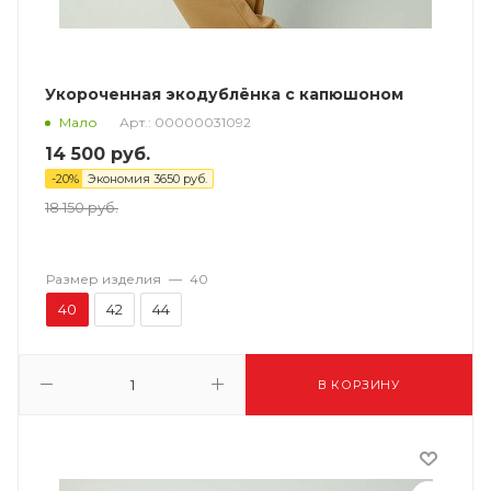
Укороченная экодублёнка с капюшоном
Арт.: 00000031092
Мало
14 500
руб.
-
20
%
Экономия
3650
руб.
18 150
руб.
Размер изделия
—
40
40
42
44
В КОРЗИНУ