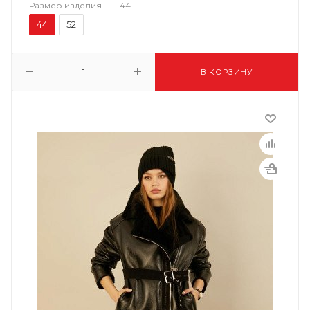
Размер изделия
—
44
44
52
В КОРЗИНУ