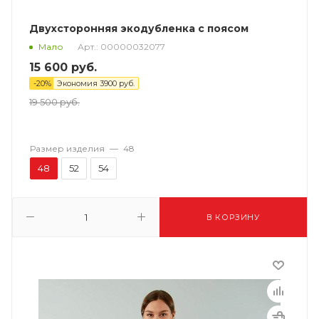
Двухсторонняя экодубленка с поясом
Арт.: 00000032077
Мало
15 600
руб.
-
20
%
Экономия
3900
руб.
19 500
руб.
Размер изделия
—
48
48
52
54
В КОРЗИНУ