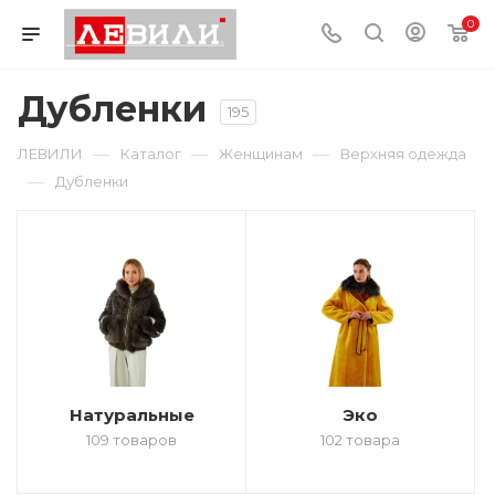
0
Дубленки
195
—
—
—
ЛЕВИЛИ
Каталог
Женщинам
Верхняя одежда
—
Дубленки
Натуральные
Эко
109 товаров
102 товара