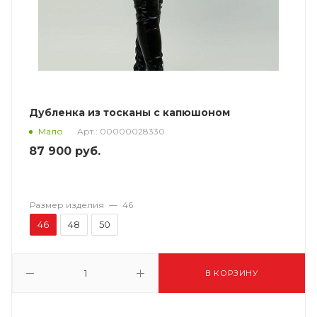
Дубленка из тосканы с капюшоном
Арт.: 00000028330
Мало
87 900
руб.
Размер изделия
—
46
46
48
50
В КОРЗИНУ