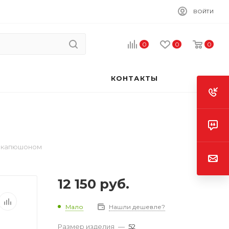
ВОЙТИ
0
0
0
КОНТАКТЫ
с капюшоном
12 150
руб.
Мало
Нашли дешевле?
Размер изделия
—
52