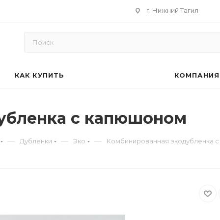
г. Нижний Тагил
КАК КУПИТЬ
КОМПАНИЯ
убленка с капюшоном
—
—
—
Дубленки
Эко
Комбинированная экодубленка 