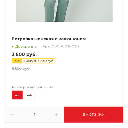
Ветровка женская с капюшоном
Арт.: 00000030030
Достаточно
3 500
руб.
-
47
%
Экономия
3150
руб.
6 650
руб.
Размер изделия
—
42
42
44
В КОРЗИНУ