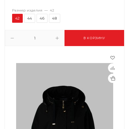
Размер изделия
—
42
42
44
46
48
В КОРЗИНУ