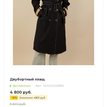
Двубортный плащ
Арт.: 00000025196
Достаточно
4 800
руб.
-
50
%
Экономия
4800
руб.
9 600
руб.