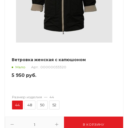
Ветровка женская с капюшоном
Арт.: 00000033320
Мало
5 950
руб.
Размер изделия
—
44
44
48
50
52
В КОРЗИНУ