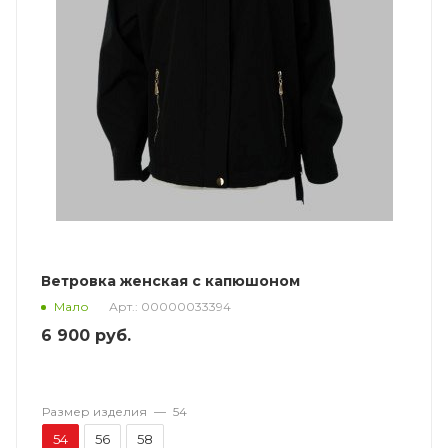
Ветровка женская с капюшоном
Арт.: 00000033394
Мало
6 900
руб.
Размер изделия
—
54
54
56
58