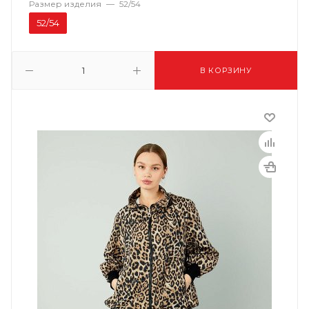
Размер изделия
—
52/54
52/54
В КОРЗИНУ