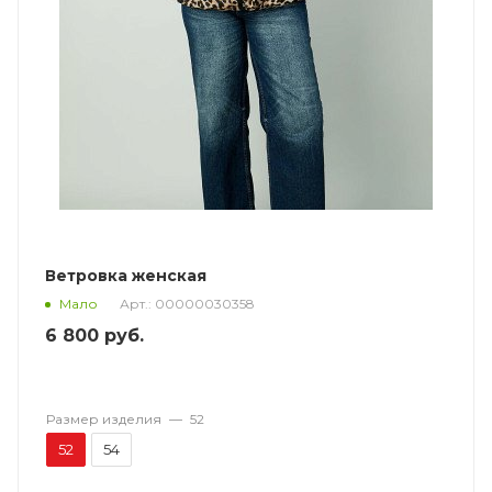
Ветровка женская
Арт.: 00000030358
Мало
6 800
руб.
Размер изделия
—
52
52
54