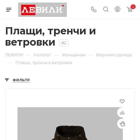
0
Плащи, тренчи и
ветровки
82
—
—
—
ЛЕВИЛИ
Каталог
Женщинам
Верхняя одежда
—
Плащи, тренчи и ветровки
ФИЛЬТР