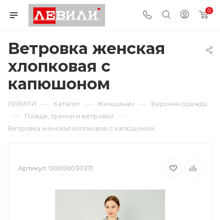
0
Ветровка женская
хлопковая с
капюшоном
—
—
—
ЛЕВИЛИ
Каталог
Женщинам
Верхняя одежда
—
—
Плащи, тренчи и ветровки
Ветровка женская хлопковая с капюшоном
Артикул:
00000030371