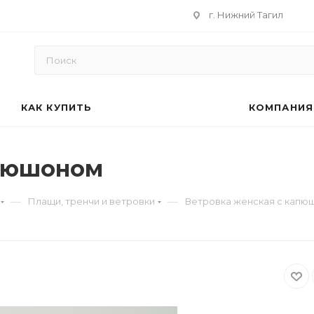
г. Нижний Тагил
КАК КУПИТЬ
КОМПАНИЯ
апюшоном
—
—
Плащи, тренчи и ветровки
Ветровка женская с капю