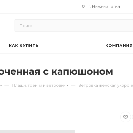
г. Нижний Тагил
КАК КУПИТЬ
КОМПАНИЯ
роченная с капюшоном
—
—
Плащи, тренчи и ветровки
Ветровка женская укороч