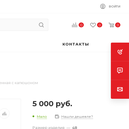
ВОЙТИ
0
0
0
КОНТАКТЫ
енная с капюшоном
5 000
руб.
Мало
Нашли дешевле?
Размер изделия
—
48