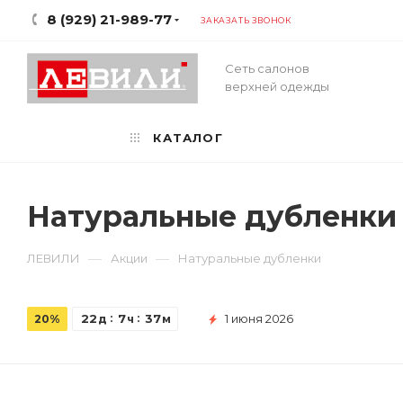
8 (929) 21-989-77
ЗАКАЗАТЬ ЗВОНОК
Сеть салонов
верхней одежды
КАТАЛОГ
Натуральные дубленки
—
—
ЛЕВИЛИ
Акции
Натуральные дубленки
22
7
37
1 июня 2026
20%
д
ч
м