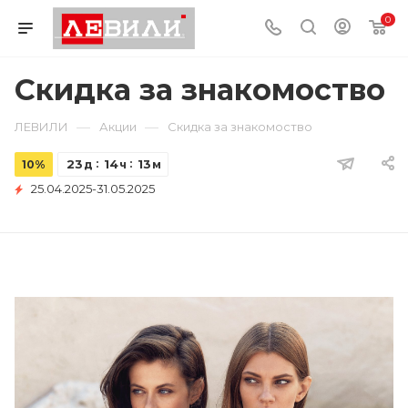
0
Скидка за знакомоство
—
—
ЛЕВИЛИ
Акции
Скидка за знакомоство
23
14
13
10%
д
ч
м
25.04.2025-31.05.2025