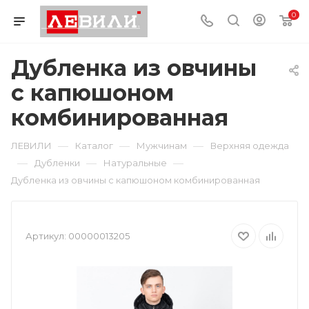
0
Дубленка из овчины
с капюшоном
комбинированная
—
—
—
ЛЕВИЛИ
Каталог
Мужчинам
Верхняя одежда
—
—
—
Дубленки
Натуральные
Дубленка из овчины с капюшоном комбинированная
Артикул:
00000013205