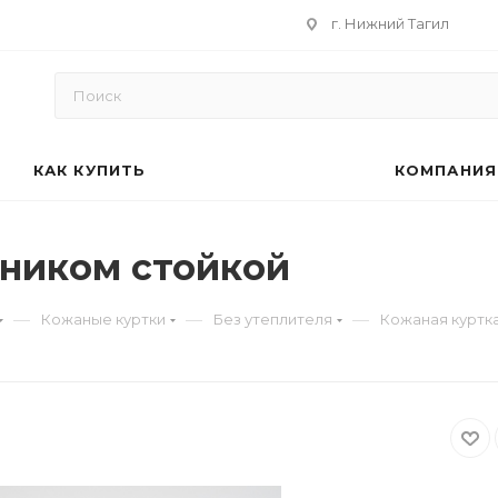
г. Нижний Тагил
КАК КУПИТЬ
КОМПАНИЯ
тником стойкой
—
—
—
Кожаные куртки
Без утеплителя
Кожаная куртк