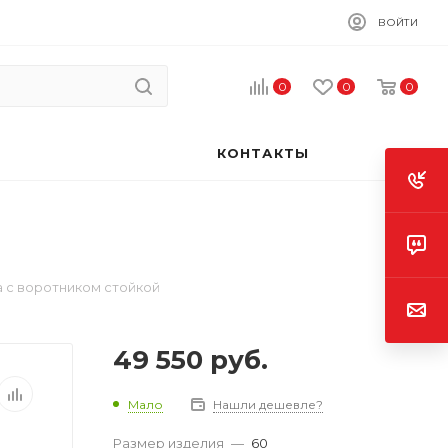
ВОЙТИ
0
0
0
КОНТАКТЫ
а с воротником стойкой
49 550
руб.
Мало
Нашли дешевле?
Размер изделия
—
60