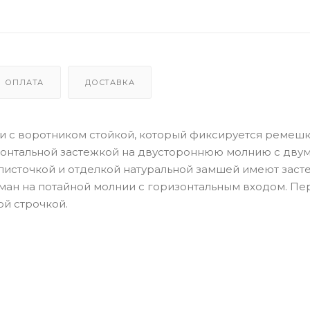
ОПЛАТА
ДОСТАВКА
жи с воротником стойкой, который фиксируется ремеш
ронтальной застежкой на двустороннюю молнию с дву
листочкой и отделкой натуральной замшей имеют заст
ман на потайной молнии с горизонтальным входом. Пе
ой строчкой.