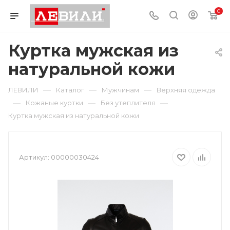
0
Куртка мужская из
натуральной кожи
—
—
—
ЛЕВИЛИ
Каталог
Мужчинам
Верхняя одежда
—
—
—
Кожаные куртки
Без утеплителя
Куртка мужская из натуральной кожи
Артикул:
00000030424