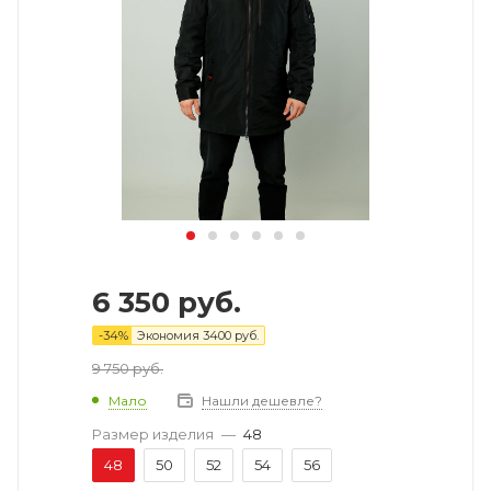
6 350
руб.
-
34
%
Экономия
3400
руб.
9 750
руб.
Мало
Нашли дешевле?
Размер изделия
—
48
48
50
52
54
56