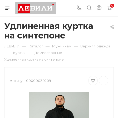
0
Удлиненная куртка
на синтепоне
—
—
—
ЛЕВИЛИ
Каталог
Мужчинам
Верхняя одежда
—
—
—
Куртки
Демисезонные
Удлиненная куртка на синтепоне
Артикул:
00000030209