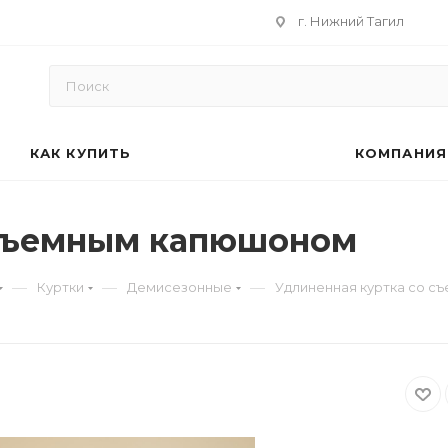
г. Нижний Тагил
КАК КУПИТЬ
КОМПАНИЯ
 съемным капюшоном
—
—
—
Куртки
Демисезонные
Удлиненная куртка со 