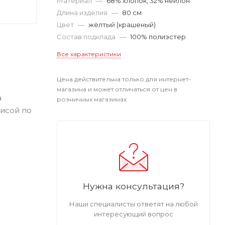
Материал
—
68% хлопок, 32% нейлон
Длина изделия
—
80 см
Цвет
—
жёлтый (крашеный)
Состав подклада
—
100% полиэстер
Все характеристики
Цена действительна только для интернет-
магазина и может отличаться от цен в
а
розничных магазинах
лисой по
с
Нужна консультация?
Наши специалисты ответят на любой
интересующий вопрос