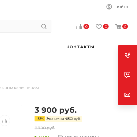
ВОЙТИ
0
0
0
КОНТАКТЫ
съемным капюшоном
3 900
руб.
-
55
%
Экономия
4800
руб.
8 700
руб.
Мало
Нашли дешевле?