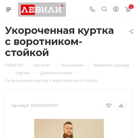
0
Укороченная куртка
с воротником-
стойкой
—
—
—
ЛЕВИЛИ
Каталог
Мужчинам
Верхняя одежда
—
—
—
Куртки
Демисезонные
Укороченная куртка с воротником-стойкой
Артикул:
00000023017