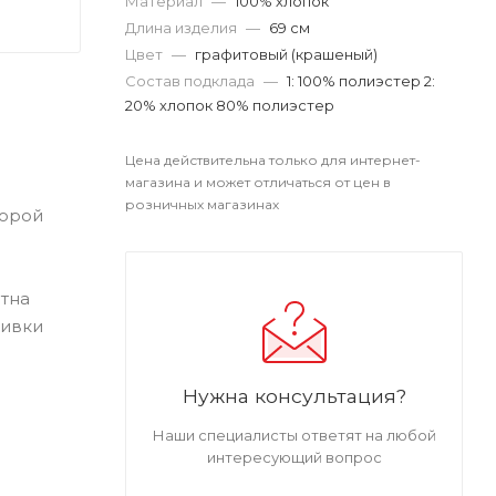
Материал
—
100% хлопок
Длина изделия
—
69 см
Цвет
—
графитовый (крашеный)
Состав подклада
—
1: 100% полиэстер 2:
20% хлопок 80% полиэстер
Цена действительна только для интернет-
магазина и может отличаться от цен в
розничных магазинах
торой
тна
шивки
Нужна консультация?
Наши специалисты ответят на любой
интересующий вопрос