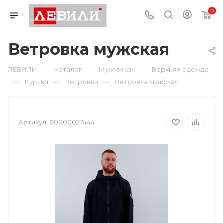
0
Ветровка мужская
—
—
—
ЛЕВИЛИ
Каталог
Мужчинам
Верхняя одежда
—
—
—
Куртки
Ветровки
Ветровка мужская
Артикул:
00000027444