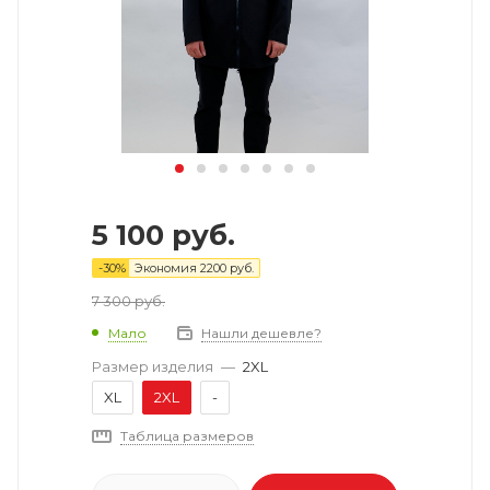
5 100
руб.
-
30
%
Экономия
2200
руб.
7 300
руб.
Мало
Нашли дешевле?
Размер изделия
—
2XL
XL
2XL
-
Таблица размеров