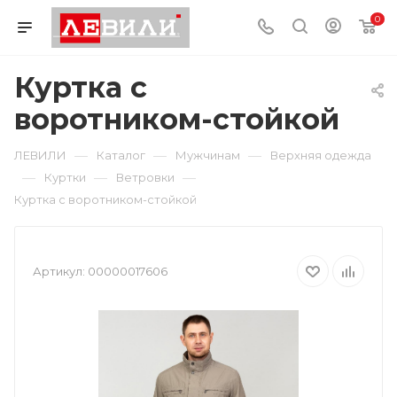
0
Куртка с
воротником-стойкой
—
—
—
ЛЕВИЛИ
Каталог
Мужчинам
Верхняя одежда
—
—
—
Куртки
Ветровки
Куртка с воротником-стойкой
Артикул:
00000017606