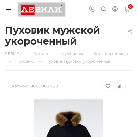
0
Пуховик мужской
укороченный
—
—
—
ЛЕВИЛИ
Каталог
Мужчинам
Верхняя одежда
—
—
Пуховики
Пуховик мужской укороченный
Артикул:
00000031780