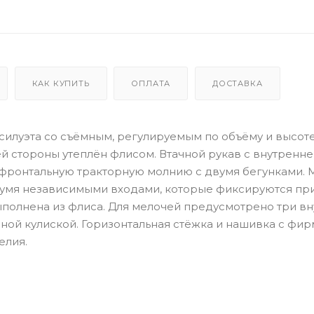
КАК КУПИТЬ
ОПЛАТА
ДОСТАВКА
силуэта со съёмным, регулируемым по объёму и высот
й стороны утеплён флисом. Втачной рукав с внутренн
 фронтальную тракторную молнию с двумя бегунками. 
умя независимыми входами, которые фиксируются пр
полнена из флиса. Для мелочей предусмотрено три в
йной кулиской. Горизонтальная стёжка и нашивка с фи
елия.