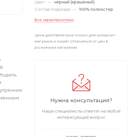
Цвет
—
чёрный (крашеный)
Состав подклада
—
100% полиэстер
Все характеристики
Цена действительна только для интернет-
магазина и может отличаться от цен в
розничных магазинах
е
ей
Модель
и
нутренних
рменным
Нужна консультация?
Наши специалисты ответят на любой
интересующий вопрос