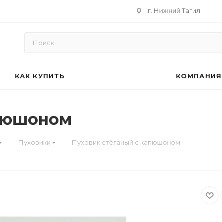
г. Нижний Тагил
КАК КУПИТЬ
КОМПАНИЯ
апюшоном
—
—
Пуховики
Пуховик стёганый с капюшоном