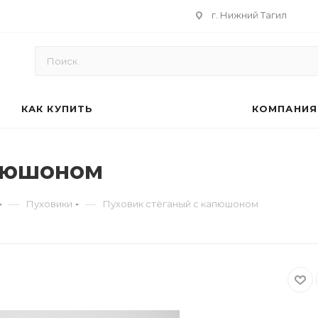
г. Нижний Тагил
КАК КУПИТЬ
КОМПАНИЯ
апюшоном
—
—
Пуховики
Пуховик стёганый с капюшоном