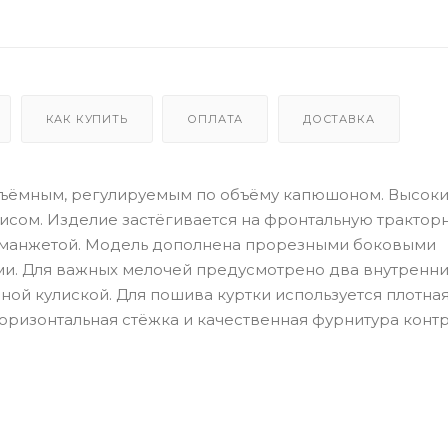
КАК КУПИТЬ
ОПЛАТА
ДОСТАВКА
 съёмным, регулируемым по объёму капюшоном. Высок
лисом. Изделие застёгивается на фронтальную трактор
й манжетой. Модель дополнена прорезными боковыми
ми. Для важных мелочей предусмотрено два внутренни
ной кулиской. Для пошива куртки используется плотна
оризонтальная стёжка и качественная фурнитура конт