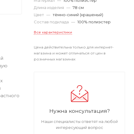
Материал
—
100% полиэстер
Длина изделия
—
78 см
Цвет
—
тёмно-синий (крашеный)
Состав подклада
—
100% полиэстер
Все характеристики
Цена действительна только для интернет-
магазина и может отличаться от цен в
ий
розничных магазинах
ную
х
я
растного
Нужна консультация?
Наши специалисты ответят на любой
интересующий вопрос