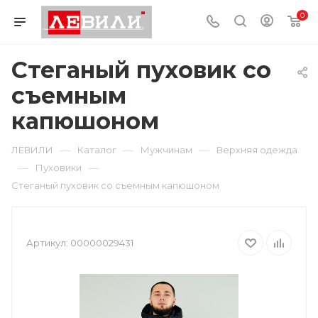
0
Стеганый пуховик со
съемным
капюшоном
—
—
—
ЛЕВИЛИ
Каталог
Мужчинам
Верхняя одежда
—
—
Пуховики
Стеганый пуховик со съемным капюшоном
Артикул:
00000029431