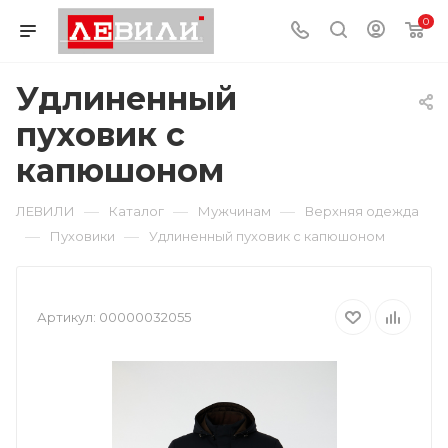
0
Удлиненный
пуховик с
капюшоном
—
—
—
ЛЕВИЛИ
Каталог
Мужчинам
Верхняя одежда
—
—
Пуховики
Удлиненный пуховик с капюшоном
Артикул:
00000032055