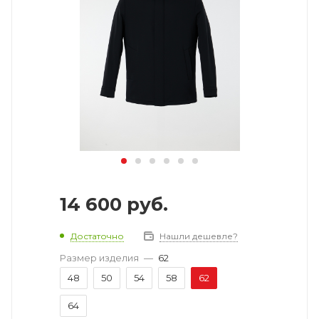
14 600
руб.
Достаточно
Нашли дешевле?
Размер изделия
—
62
48
50
54
58
62
64