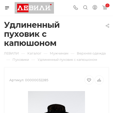
0
Удлиненный
пуховик с
капюшоном
—
—
—
ЛЕВИЛИ
Каталог
Мужчинам
Верхняя одежда
—
—
Пуховики
Удлиненный пуховик с капюшоном
Артикул:
00000032285