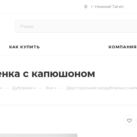
г. Нижний Тагил
КАК КУПИТЬ
КОМПАНИЯ
енка с капюшоном
—
—
—
Дубленки
Эко
Двусторонняя экодубленка с ка