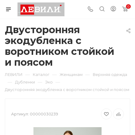
0
Двусторонняя
экодубленка с
воротником стойкой
и поясом
—
—
—
ЛЕВИЛИ
Каталог
Женщинам
Верхняя одежда
—
—
—
Дубленки
Эко
Двусторонняя экодубленка с воротником стойкой и поясом
Артикул:
00000030239