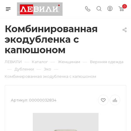
0
Комбинированная
экодубленка с
капюшоном
—
—
—
ЛЕВИЛИ
Каталог
Женщинам
Верхняя одежда
—
—
—
Дубленки
Эко
Комбинированная экодубленка с капюшоном
Артикул:
00000032834