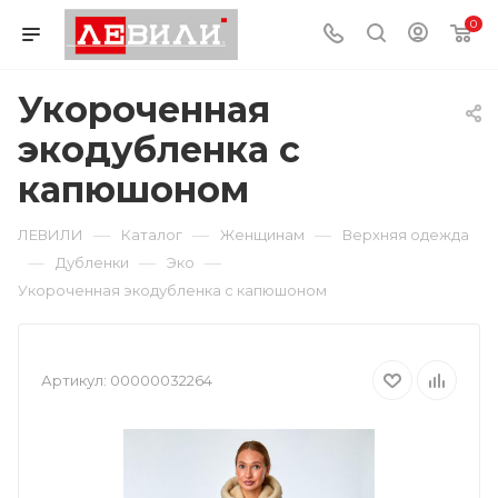
0
Укороченная
экодубленка с
капюшоном
—
—
—
ЛЕВИЛИ
Каталог
Женщинам
Верхняя одежда
—
—
—
Дубленки
Эко
Укороченная экодубленка с капюшоном
Артикул:
00000032264