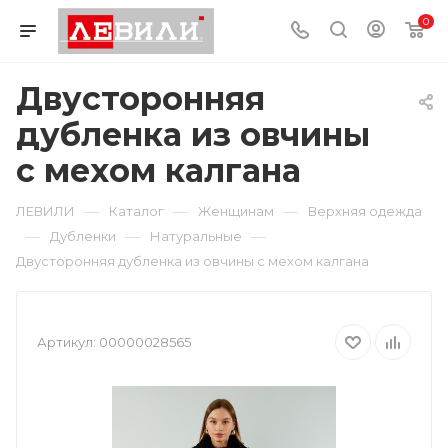
0
Двусторонняя
дубленка из овчины
с мехом калгана
—
—
—
ЛЕВИЛИ
Каталог
Женщинам
Верхняя одежда
—
—
—
Дубленки
Натуральные
Двусторонняя дубленка из овчины с мехом калгана
Артикул:
00000028565