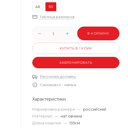
46
50
Таблица размеров
В КОРЗИНУ
КУПИТЬ В 1 КЛИК
ЗАБРОНИРОВАТЬ
Рассчитать доставку
Самовывоз - завтра.
Характеристики
Маркировка размера
—
российский
Материал
—
нат.овчина
Длина изделия
—
135см