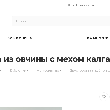
г. Нижний Тагил
КАК КУПИТЬ
КОМПАНИЯ
 из овчины с мехом калг
—
—
—
Дубленки
Натуральные
Двусторонняя дубленка