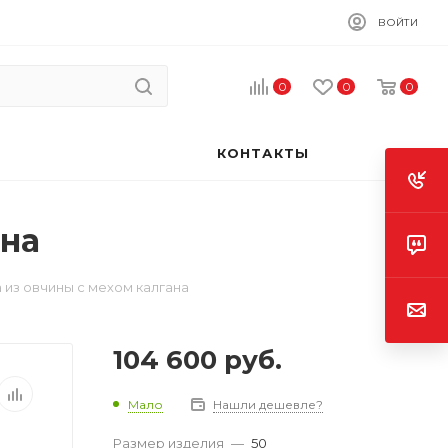
ВОЙТИ
0
0
0
КОНТАКТЫ
ана
 из овчины с мехом калгана
104 600
руб.
Мало
Нашли дешевле?
Размер изделия
—
50