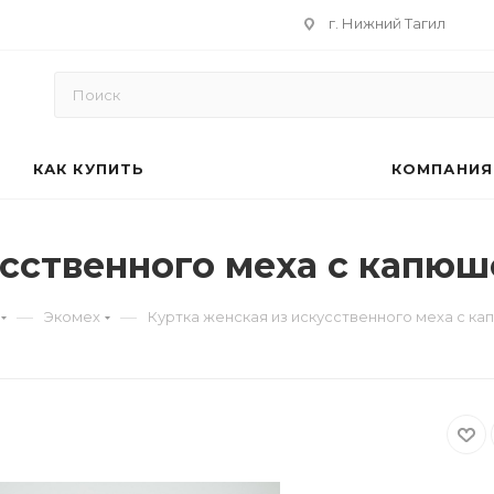
г. Нижний Тагил
КАК КУПИТЬ
КОМПАНИЯ
усственного меха с капю
—
—
Экомех
Куртка женская из искусственного меха с к