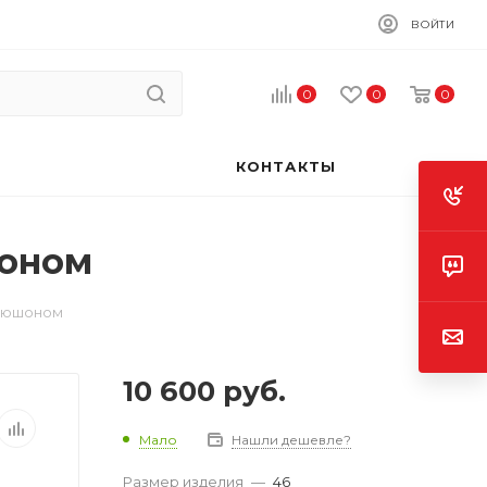
ВОЙТИ
0
0
0
КОНТАКТЫ
шоном
апюшоном
10 600
руб.
Мало
Нашли дешевле?
Размер изделия
—
46