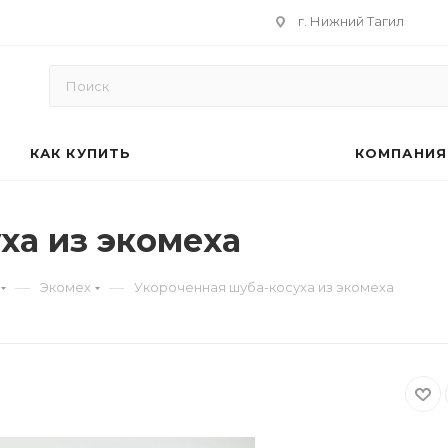
г. Нижний Тагил
КАК КУПИТЬ
КОМПАНИЯ
ха из экомеха
—
—
Экомех
Укороченная шуба-косуха из экомеха