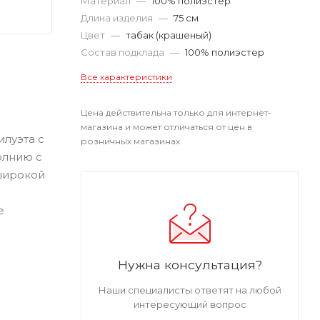
Материал
—
100% полиэстер
Длина изделия
—
75 см
Цвет
—
табак (крашеный)
Состав подклада
—
100% полиэстер
Все характеристики
Цена действительна только для интернет-
магазина и может отличаться от цен в
илуэта с
розничных магазинах
олнию с
широкой
е
Нужна консультация?
Наши специалисты ответят на любой
интересующий вопрос