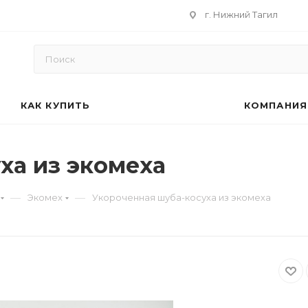
г. Нижний Тагил
КАК КУПИТЬ
КОМПАНИЯ
ха из экомеха
—
—
Экомех
Укороченная шуба-косуха из экомеха