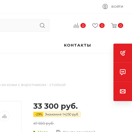
ВОЙТИ
0
0
0
КОНТАКТЫ
 из кожи с воротником - стойкой
33 300
руб.
-
29
%
Экономия
14250
руб.
47 550
руб.
Мало
Нашли дешевле?