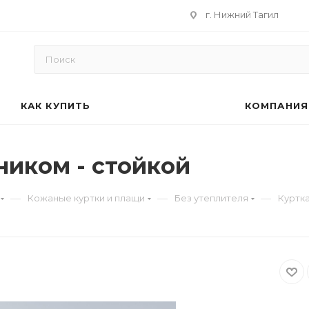
г. Нижний Тагил
КАК КУПИТЬ
КОМПАНИЯ
ником - стойкой
—
—
—
Кожаные куртки и плащи
Без утеплителя
Куртка