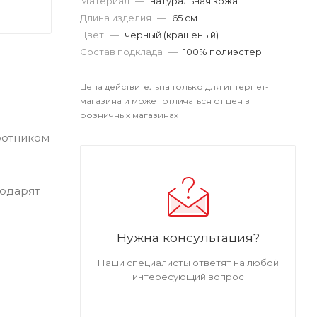
Материал
—
натуральная кожа
Длина изделия
—
65 см
Цвет
—
черный (крашеный)
Состав подклада
—
100% полиэстер
Цена действительна только для интернет-
магазина и может отличаться от цен в
розничных магазинах
ротником
подарят
Нужна консультация?
Наши специалисты ответят на любой
интересующий вопрос