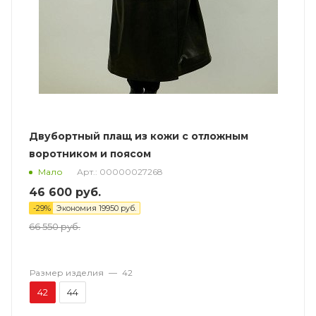
Двубортный плащ из кожи с отложным
воротником и поясом
Арт.: 00000027268
Мало
46 600
руб.
-
29
%
Экономия
19950
руб.
66 550
руб.
Размер изделия
—
42
42
44