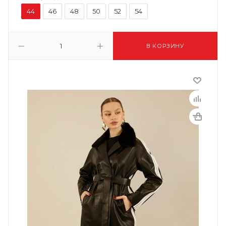
44
46
48
50
52
54
В КОРЗИНУ