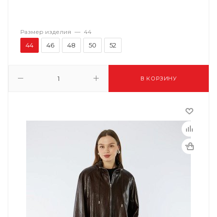
Размер изделия
—
44
44
46
48
50
52
В КОРЗИНУ