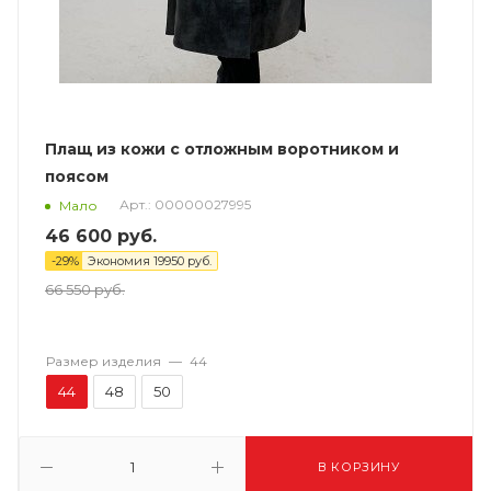
Плащ из кожи с отложным воротником и
поясом
Арт.: 00000027995
Мало
46 600
руб.
-
29
%
Экономия
19950
руб.
66 550
руб.
Размер изделия
—
44
44
48
50
В КОРЗИНУ