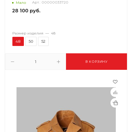
Арт.: 00000033720
Мало
28 100
руб.
Размер изделия
—
48
48
50
52
В КОРЗИНУ