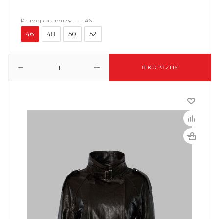
Размер изделия
—
46
46
48
50
52
В КОРЗИНУ