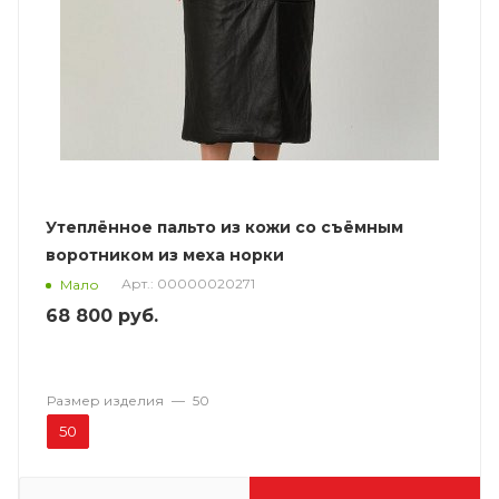
Утеплённое пальто из кожи со съёмным
воротником из меха норки
Арт.: 00000020271
Мало
68 800
руб.
Размер изделия
—
50
50