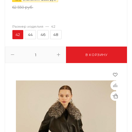
62 550
руб.
Размер изделия
—
42
42
44
46
48
В КОРЗИНУ