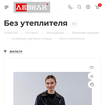
0
Без утеплителя
120
—
—
—
ЛЕВИЛИ
Каталог
Женщинам
Верхняя одежда
—
—
Кожаные куртки и плащи
Без утеплителя
ФИЛЬТР