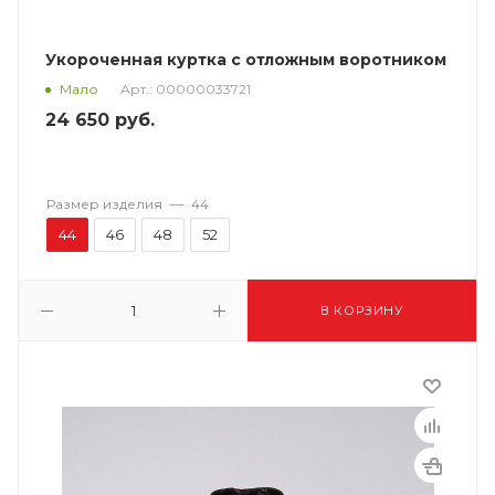
Укороченная куртка с отложным воротником
Арт.: 00000033721
Мало
24 650
руб.
Размер изделия
—
44
44
46
48
52
В КОРЗИНУ