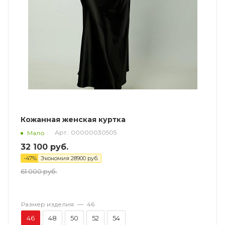
Кожанная женская куртка
Арт.: 00000030505
Мало
32 100
руб.
-
47
%
Экономия
28900
руб.
61 000
руб.
Размер изделия
—
46
46
48
50
52
54