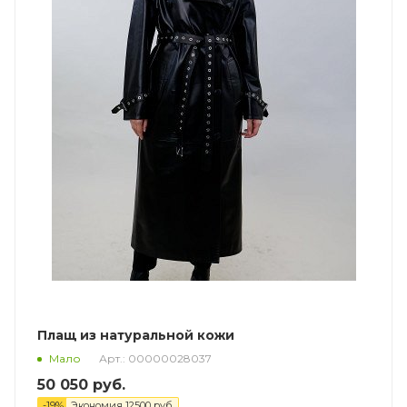
Плащ из натуральной кожи
Арт.: 00000028037
Мало
50 050
руб.
-
19
%
Экономия
12500
руб.