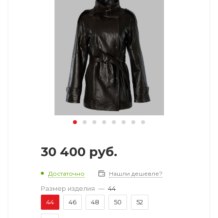
30 400
руб.
Достаточно
Нашли дешевле?
Размер изделия
—
44
44
46
48
50
52