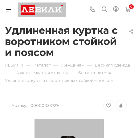
0
Удлиненная куртка с
воротником стойкой
и поясом
—
—
—
ЛЕВИЛИ
Каталог
Женщинам
Верхняя одежда
—
—
—
Кожаные куртки и плащи
Без утеплителя
Удлиненная куртка с воротником стойкой и поясом
Артикул:
00000033729