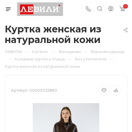
0
Куртка женская из
натуральной кожи
—
—
—
ЛЕВИЛИ
Каталог
Женщинам
Верхняя одежда
—
—
—
Кожаные куртки и плащи
Без утеплителя
Куртка женская из натуральной кожи
Артикул:
00000032890