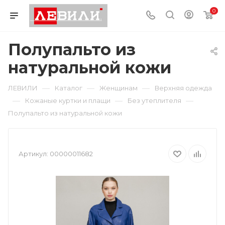
0
Полупальто из
натуральной кожи
—
—
—
ЛЕВИЛИ
Каталог
Женщинам
Верхняя одежда
—
—
—
Кожаные куртки и плащи
Без утеплителя
Полупальто из натуральной кожи
Артикул:
00000011682