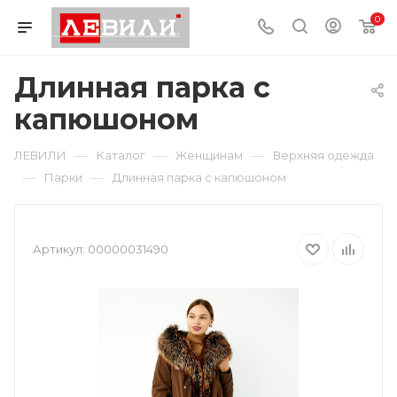
0
Длинная парка с
капюшоном
—
—
—
ЛЕВИЛИ
Каталог
Женщинам
Верхняя одежда
—
—
Парки
Длинная парка с капюшоном
Артикул:
00000031490