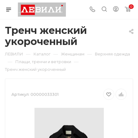
0
Тренч женский
укороченный
—
—
—
ЛЕВИЛИ
Каталог
Женщинам
Верхняя одежда
—
—
Плащи, тренчи и ветровки
Тренч женский укороченный
Артикул:
00000033301