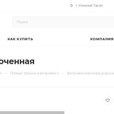
г. Нижний Тагил
КАК КУПИТЬ
КОМПАНИЯ
оченная
—
—
Плащи, тренчи и ветровки
Ветровка женская укороч